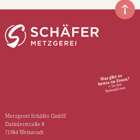
Was gibt es
heute zu Essen?
→ Zu den
Speiseplänen
Metzgerei Schäfer GmbH
Daimlerstraße 8
71384 Weinstadt